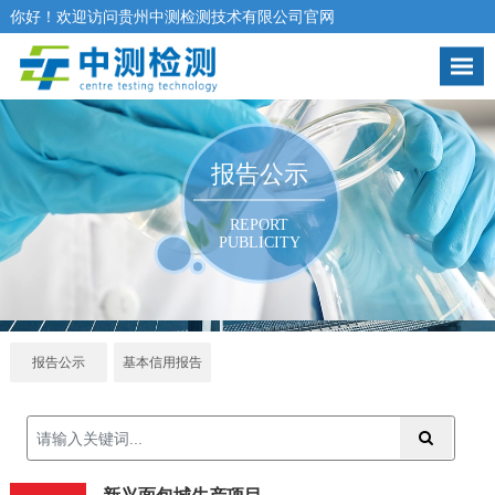
你好！欢迎访问
贵州中测检测技术有限公司
官网
咨询热线：0851-33225108
报告公示
REPORT
PUBLICITY
报告公示
基本信用报告