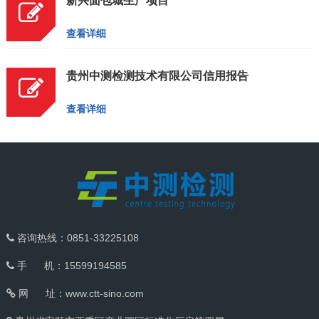
新兴面包城生产项目
查看详细
贵州中测检测技术有限公司信用报告
查看详细
咨询热线：0851-33225108
手 机：15599194585
网 址：
www.ctt-sino.com